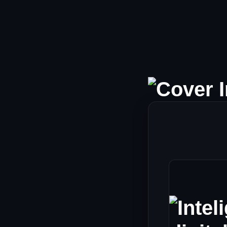
Ir
al
contenido