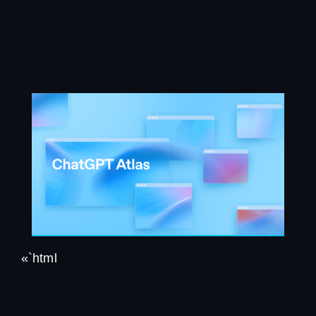
Ir
al
contenido
«`html