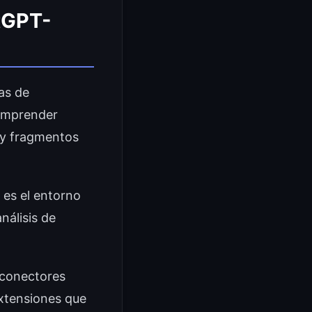
atGPT-
as de
comprender
s y fragmentos
 es el entorno
análisis de
 conectores
extensiones que