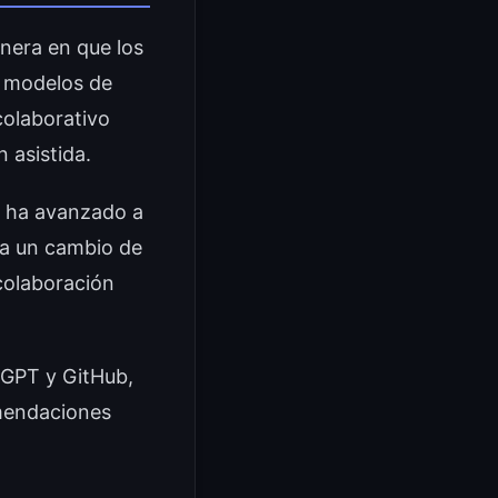
anera en que los
r modelos de
colaborativo
 asistida.
s ha avanzado a
ta un cambio de
colaboración
tGPT y GitHub,
omendaciones