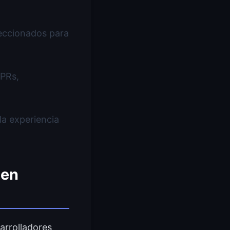
leccionados para
PRs,
a experiencia
 en
arrolladores