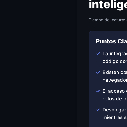
inteli
Tiempo de lectura:
Puntos Cl
La integra
código con 
Existen co
navegador
El acceso 
retos de p
Desplegar
mientras s