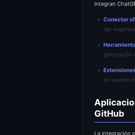
integran ChatGP
Conector ofi
dar sugerenc
Herramienta
generación 
Extensiones
de usuario d
Aplicaci
GitHub
La integración 