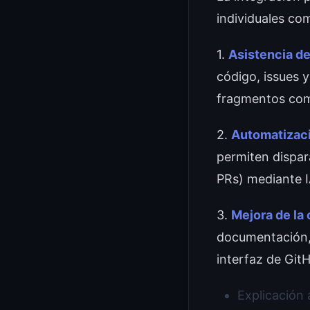
individuales co
1.
Asistencia de
código, issues 
fragmentos comp
2.
Automatizaci
permiten dispar
PRs) mediante I
3.
Mejora de la 
documentación, 
interfaz de Git
Explicación 