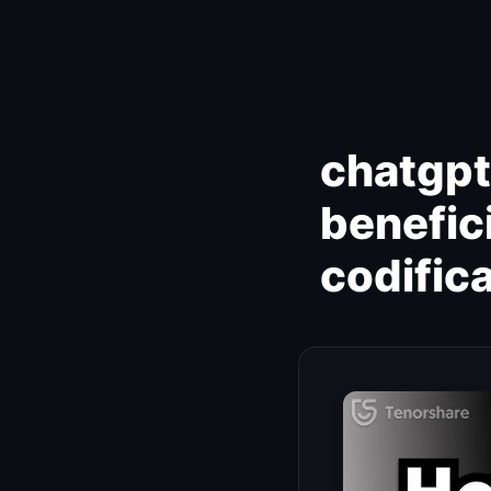
Ir
al
contenido
chatgpt
benefic
codific