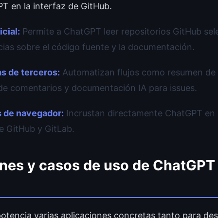
T en la interfaz de GitHub.
cial:
Permite a ChatGPT leer repositorios GitHub se
ias sobre el código fuente y la documentación.
s de terceros:
Automatizan flujos como resumen de 
de comentarios y documentación IA para issues.
 de navegador:
Incrustan directamente ChatGPT en l
e GitHub y GitLab.
ones y casos de uso de ChatGPT
potencia varias aplicaciones concretas tanto para des