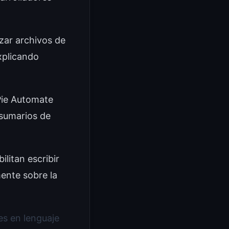
ar archivos de
xplicando
ie Automate
 sumarios de
itan escribir
ente sobre la
es en lenguaje