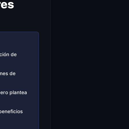
res
ción de
ones de
pero plantea
beneficios