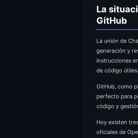
La situac
GitHub
La unión de Cha
generación y r
instrucciones e
de código útiles
GitHub, como pl
perfecto para po
código y gestió
Hoy existen tre
oficiales de Op