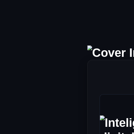
Ir
al
contenido