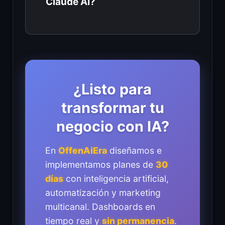
Claude AI?
¿Listo para
transformar tu
negocio con IA?
En
OffenAiEra
diseñamos e
implementamos planes de
30
días
con inteligencia artificial,
automatización y marketing
multicanal. Dashboards en
tiempo real y
sin permanencia
.