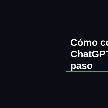
Ir
al
contenido
Cómo co
ChatGPT
paso