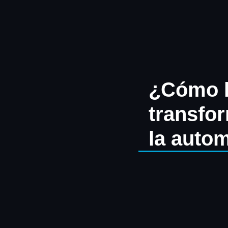
Ir
al
contenido
¿Cómo l
transfor
la auto