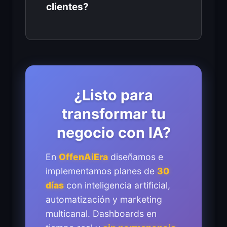
clientes?
¿Listo para
transformar tu
negocio con IA?
En
OffenAiEra
diseñamos e
implementamos planes de
30
días
con inteligencia artificial,
automatización y marketing
multicanal. Dashboards en