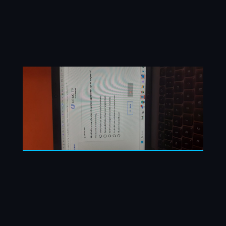
Ir
al
contenido