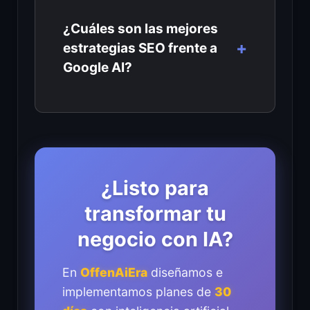
¿Cuáles son las mejores
estrategias SEO frente a
Google AI?
¿Listo para
transformar tu
negocio con IA?
En
OffenAiEra
diseñamos e
implementamos planes de
30