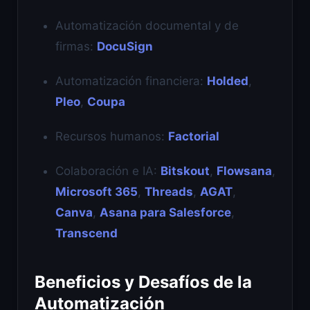
Automatización documental y de
firmas:
DocuSign
Automatización financiera:
Holded
,
Pleo
,
Coupa
Recursos humanos:
Factorial
Colaboración e IA:
Bitskout
,
Flowsana
,
Microsoft 365
,
Threads
,
AGAT
,
Canva
,
Asana para Salesforce
,
Transcend
Beneficios y Desafíos de la
Automatización