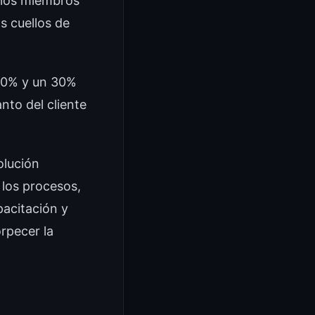
 los miembros
s cuellos de
 20% y un 30%
nto del cliente
olución
 los procesos,
pacitación y
rpecer la