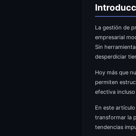
Introducc
La gestión de p
empresarial mod
Sin herramienta
desperdiciar tie
Hoy más que nun
permiten estruct
efectiva inclus
En este artícul
transformar la 
tendencias impu