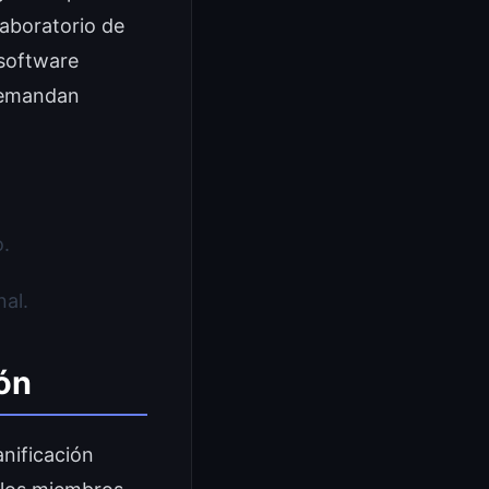
laboratorio de
 software
 demandan
o.
al.
ón
nificación