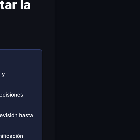
ar la
 y
decisiones
evisión hasta
nificación