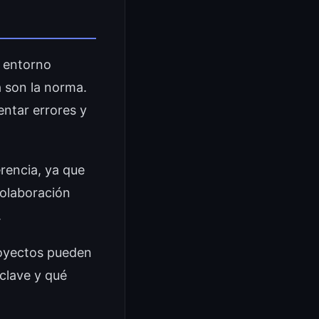
l entorno
 son la norma.
entar errores y
rencia, ya que
 colaboración
.
royectos pueden
 clave y qué