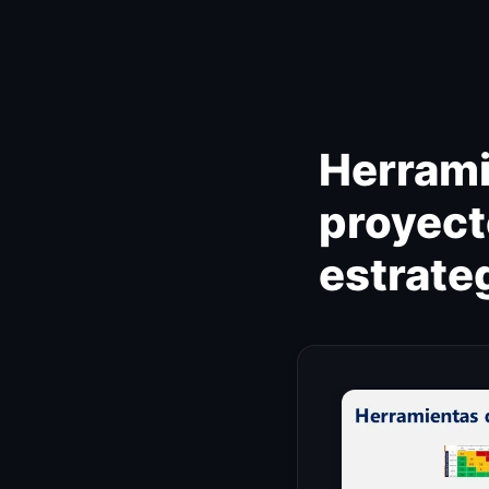
Ir
al
contenido
Herrami
proyect
estrate