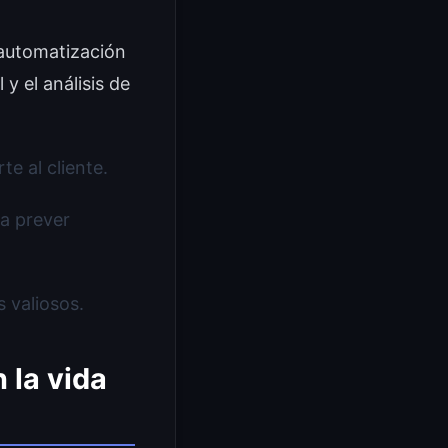
a automatización
y el análisis de
e al cliente.
a prever
 valiosos.
 la vida