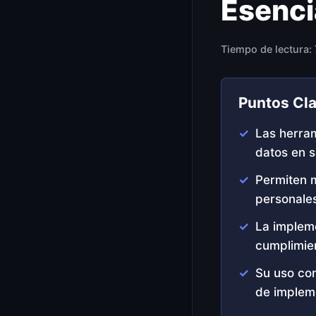
Esenci
Tiempo de lectura:
Puntos Cl
Las herram
datos en s
Permiten m
personale
La impleme
cumplimie
Su uso con
de implem