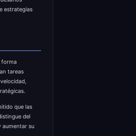
e estrategias
e forma
lan tareas
velocidad,
ratégicas.
itido que las
istingue del
y aumentar su