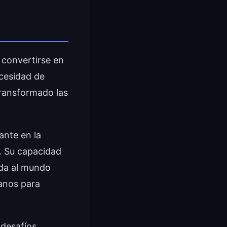
a convertirse en
ecesidad de
transformado las
nte en la
s. Su capacidad
ada al mundo
manos para
 desafíos