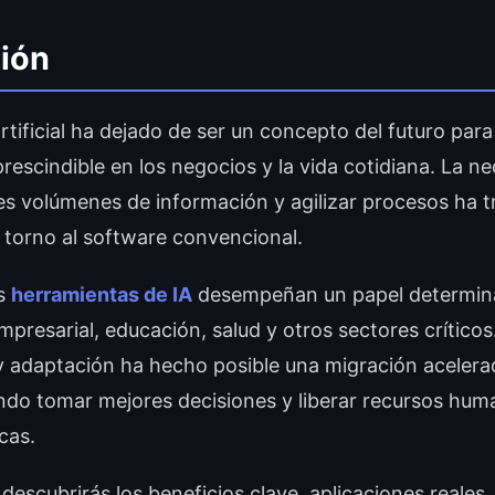
ión
artificial ha dejado de ser un concepto del futuro par
rescindible en los negocios y la vida cotidiana. La n
s volúmenes de información y agilizar procesos ha 
 torno al software convencional.
as
herramientas de IA
desempeñan un papel determina
mpresarial, educación, salud y otros sectores crítico
y adaptación ha hecho posible una migración aceler
iendo tomar mejores decisiones y liberar recursos hu
cas.
 descubrirás los beneficios clave, aplicaciones reales,