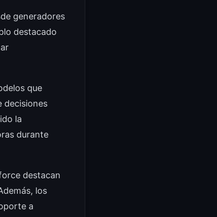
esde generadores
mplo destacado
zar
odelos que
e decisiones
ido la
horas durante
sforce destacan
 Además, los
soporte a