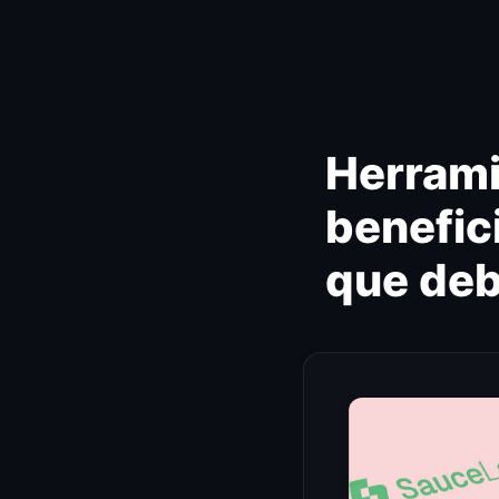
Ir
al
contenido
Herrami
benefic
que de