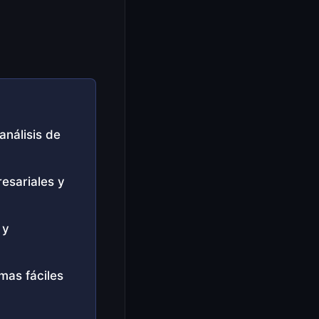
análisis de
esariales y
 y
mas fáciles