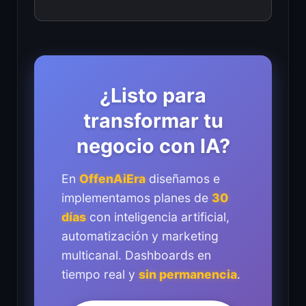
¿Listo para
transformar tu
negocio con IA?
En
OffenAiEra
diseñamos e
implementamos planes de
30
días
con inteligencia artificial,
automatización y marketing
multicanal. Dashboards en
tiempo real y
sin permanencia
.