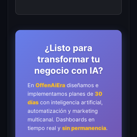
¿Listo para
transformar tu
negocio con IA?
En
OffenAiEra
diseñamos e
implementamos planes de
30
días
con inteligencia artificial,
automatización y marketing
multicanal. Dashboards en
tiempo real y
sin permanencia
.