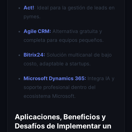
Act!
: Ideal para la gestión de leads en
pymes.
Agile CRM:
Alternativa gratuita y
completa para equipos pequeños.
Bitrix24:
Solución multicanal de bajo
costo, adaptable a startups.
Microsoft Dynamics 365:
Integra IA y
soporte profesional dentro del
ecosistema Microsoft.
Aplicaciones, Beneficios y
Desafíos de Implementar un