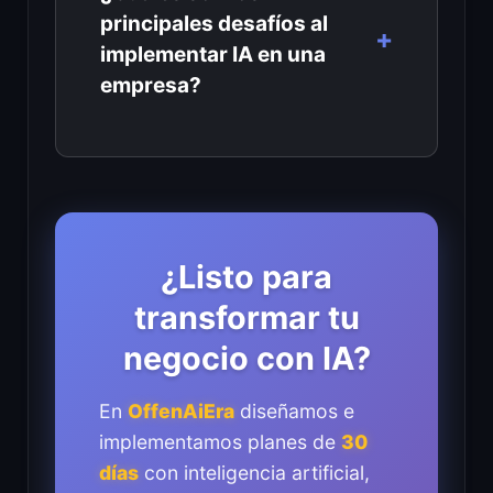
principales desafíos al
implementar IA en una
empresa?
¿Listo para
transformar tu
negocio con IA?
En
OffenAiEra
diseñamos e
implementamos planes de
30
días
con inteligencia artificial,