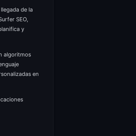
llegada de la
 Surfer SEO,
anifica y
n algoritmos
enguaje
rsonalizadas en
icaciones