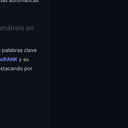
cias automáticas
nálisis en
e palabras clave
noRANK
y su
estacando por