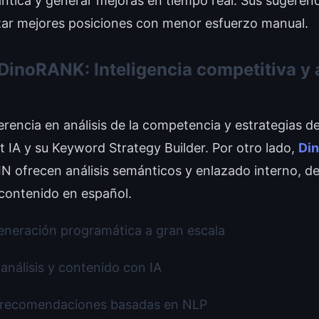
ntica y generar mejoras en tiempo real. Sus sugeren
zar mejores posiciones con menor esfuerzo manual.
inoRANK: Inteligencia competitiva y a
erencia en análisis de la competencia y estrategias d
t IA y su Keyword Strategy Builder. Por otro lado,
Di
 ofrecen análisis semánticos y enlazado interno, d
 contenido en español.
eneración programática a gran escala
análisis y contenido con IA
 recomendaciones basadas en NLP