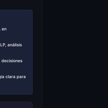
A en
P, análisis
e decisiones
ia clara para