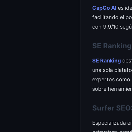
CapGo AI
es ide
facilitando el p
con 9.9/10 seg
SE Ranking:
SE Ranking
dest
una sola plataf
expertos como p
sobre herramie
Surfer SEO
Especializada 