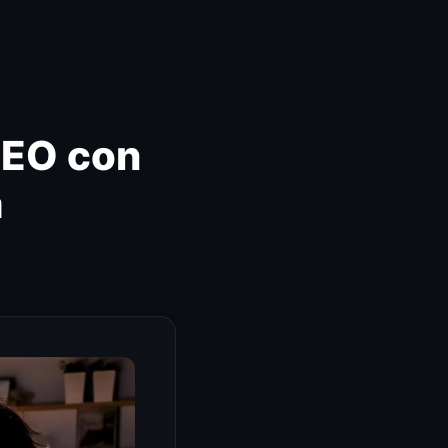
SEO con
a