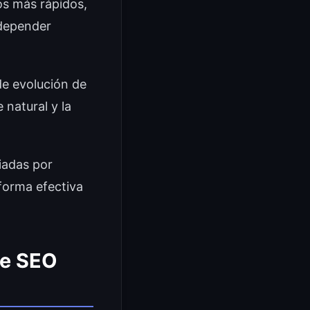
s más rápidos,
 depender
de evolución de
 natural y la
iadas por
 forma efectiva
de SEO