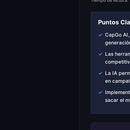
Tiempo de lectura:
Puntos Cl
CapGo AI, 
generación
Las herram
competitiv
La IA perm
en campa
Implementa
sacar el 