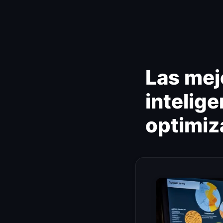
Ir
al
contenido
Las mej
intelige
optimiz