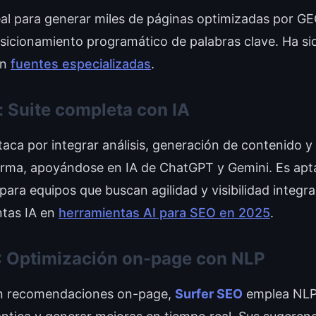
al para generar miles de páginas optimizadas por GE
osicionamiento programático de palabras clave. Ha sid
ún
fuentes especializadas
.
 Suite completa con IA
aca por integrar análisis, generación de contenido y
orma, apoyándose en IA de ChatGPT y Gemini. Es apt
ara equipos que buscan agilidad y visibilidad integral
ntas IA en
herramientas AI para SEO en 2025
.
: Optimización on-page con NLP
en recomendaciones on-page,
Surfer SEO
emplea NLP 