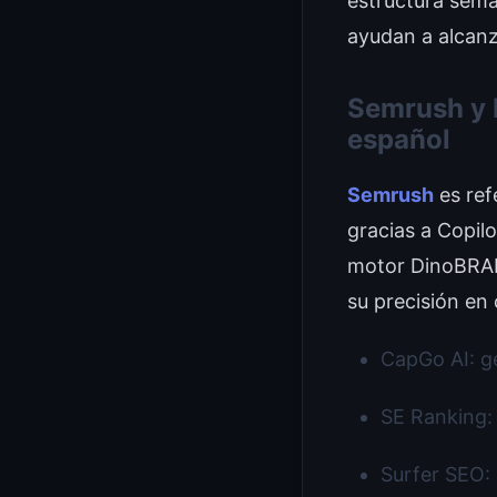
estructura semá
ayudan a alcan
Semrush y D
español
Semrush
es ref
gracias a Copilo
motor DinoBRAIN
su precisión en
CapGo AI: g
SE Ranking: 
Surfer SEO: