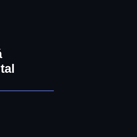
á
tal