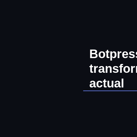
Ir
al
contenido
Botpress
transfor
actual