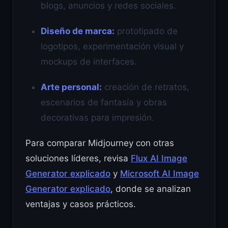
blogs, anuncios y redes sociales.
Diseño de marca:
prototipado de
logotipos, experimentación visual y
mockups de interfaces.
Arte personal:
creación de retratos,
escenarios de fantasía y obras
decorativas para impresión.
Para comparar Midjourney con otras
soluciones líderes, revisa
Flux AI Image
Generator explicado
y
Microsoft AI Image
Generator explicado
, donde se analizan
ventajas y casos prácticos.