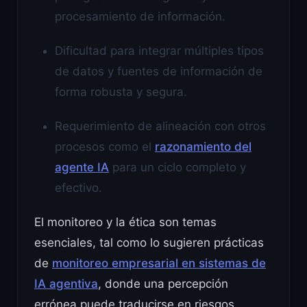
procesamiento de información.
Dificultad para integrar múltiples tipos
de datos y fuentes de información de
forma robusta y segura.
Requerimiento de alineación con otros
procesos como el
razonamiento del
agente IA
para un ciclo completo y
efectivo.
El monitoreo y la ética son temas
esenciales, tal como lo sugieren prácticas
de
monitoreo empresarial en sistemas de
IA agentiva
, donde una percepción
errónea puede traducirse en riesgos