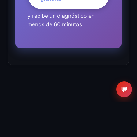
y recibe un diagnóstico en
menos de 60 minutos.
💬